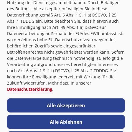
In den Warenkorb legen
Nutzung der Dienste gesammelt haben. Durch Betätigen
des Buttons „Alle akzeptieren“ willigen Sie in diese
Datenerhebung gemäß Art. 6 Abs. 1 S. 1 a) DSGVO, § 25
Zum Kauf wird ein Westermann-Konto benötigt, das Sie im
Abs. 1 TDDDG ein. Bitte beachten Sie, dass hiervon auch
Kaufprozess anlegen können.
Ihre Einwilligung nach Art. 49 Abs. 1 a) DSGVO zur
Mögliche Zahlungsarten:
Datenverarbeitung außerhalb der EU/des EWR umfasst ist,
wo derzeit das hohe EU-Datenschutzniveau wegen des
Rechnung
PayPal
Kreditkarte
behördlichen Zugriffs sowie eingeschränkter
Betroffenenrechte nicht gewährleistet werden kann. Sofern
Bankeinzug
die Datenverarbeitung technisch notwendig ist, erfolgt die
Verarbeitung aufgrund unseres berechtigten Interesses
nach Art. 6 Abs. 1 S. 1 f) DSGVO, § 25 Abs. 2 TDDDG. Sie
können Ihre Einwilligung jederzeit mit Wirkung für die
Zukunft widerrufen. Mehr dazu in unserer
Datenschutzerklärung
.
Alle Akzeptieren
Themen im Ausbildungspaket
Industriemechaniker/in
Alle Ablehnen