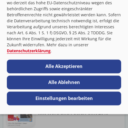
wo derzeit das hohe EU-Datenschutzniveau wegen des
Mathematik - Vorbereiten auf
behördlichen Zugriffs sowie eingeschränkter
Ausbildung und Beruf 2019
Betroffenenrechte nicht gewährleistet werden kann. Sofern
die Datenverarbeitung technisch notwendig ist, erfolgt die
Verarbeitung aufgrund unseres berechtigten Interesses
nach Art. 6 Abs. 1 S. 1 f) DSGVO, § 25 Abs. 2 TDDDG. Sie
Agiles Arbeiten Projektmanagement
können Ihre Einwilligung jederzeit mit Wirkung für die
- Industrie 4.0 2019
Zukunft widerrufen. Mehr dazu in unserer
Datenschutzerklärung
.
Alle Akzeptieren
Metalltechnik Tabellenbuch 2025
Alle Ablehnen
Einstellungen bearbeiten
Handlungsorientierte
Textverarbeitung und Präsentation
mit Word und PowerPoint 2019