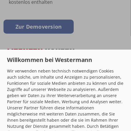
kostenlos enthalten
Zur Demoversion
LIZENZEN
KAUFEN
Das digitale
Ausbildungspaket
Wir verwenden neben technisch notwendigen Cookies
auch solche, um Inhalte und Anzeigen zu personalisieren,
Bankkaufmann /
Funktionen für soziale Medien anbieten zu können und die
Bankkauffrau
Zugriffe auf unserer Webseite zu analysieren. Außerdem
geben wir Daten zu ihrer Weiterverarbeitung an unsere
Jahreslizenz(en)
Partner für soziale Medien, Werbung und Analysen weiter.
Unserer Partner führen diese Informationen
99
€ pro Person und Jahr
möglicherweise mit weiteren Daten zusammen, die Sie
ihnen bereitgestellt haben oder die sie im Rahmen Ihrer
In den Warenkorb legen
Nutzung der Dienste gesammelt haben. Durch Betätigen