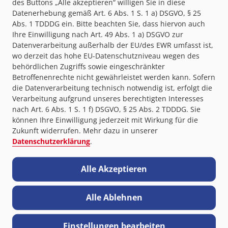
des Buttons „Alle akzeptieren“ willigen Sie in diese
Datenerhebung gemäß Art. 6 Abs. 1 S. 1 a) DSGVO, § 25
Zum Kauf wird ein Westermann-Konto benötigt, das Sie im
Abs. 1 TDDDG ein. Bitte beachten Sie, dass hiervon auch
Kaufprozess anlegen können.
Ihre Einwilligung nach Art. 49 Abs. 1 a) DSGVO zur
Mögliche Zahlungsarten:
Datenverarbeitung außerhalb der EU/des EWR umfasst ist,
wo derzeit das hohe EU-Datenschutzniveau wegen des
Rechnung
PayPal
Kreditkarte
behördlichen Zugriffs sowie eingeschränkter
Bankeinzug
Betroffenenrechte nicht gewährleistet werden kann. Sofern
die Datenverarbeitung technisch notwendig ist, erfolgt die
Verarbeitung aufgrund unseres berechtigten Interesses
nach Art. 6 Abs. 1 S. 1 f) DSGVO, § 25 Abs. 2 TDDDG. Sie
können Ihre Einwilligung jederzeit mit Wirkung für die
Zukunft widerrufen. Mehr dazu in unserer
Datenschutzerklärung
.
Themen im Ausbildungspaket
Alle Akzeptieren
Bankkaufmann/frau
Alle Ablehnen
Liquidität sicherstellen
Einstellungen bearbeiten